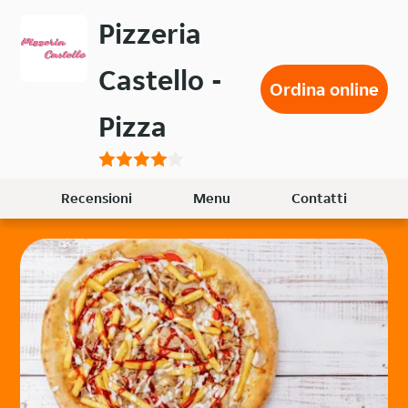
Passa
Pizzeria
al
contenuto
Castello -
principale
Ordina online
Pizza
Recensioni
Menu
Contatti